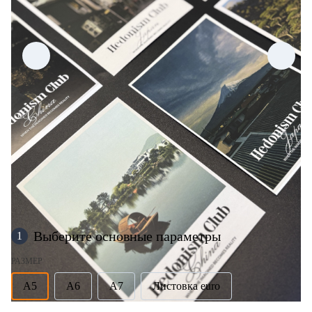
Выберите основные параметры
1
РАЗМЕР
А5
А6
А7
Листовка euro